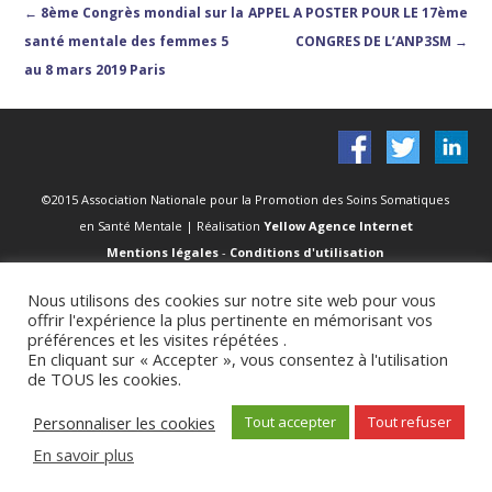
Post navigation
←
8ème Congrès mondial sur la
APPEL A POSTER POUR LE 17ème
santé mentale des femmes 5
CONGRES DE L’ANP3SM
→
au 8 mars 2019 Paris
©2015 Association Nationale pour la Promotion des Soins Somatiques
en Santé Mentale | Réalisation
Yellow Agence Internet
Mentions légales
-
Conditions d'utilisation
Nous utilisons des cookies sur notre site web pour vous
offrir l'expérience la plus pertinente en mémorisant vos
préférences et les visites répétées .
En cliquant sur « Accepter », vous consentez à l'utilisation
de TOUS les cookies.
Personnaliser les cookies
Tout accepter
Tout refuser
En savoir plus